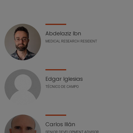
Lista de personal
Abdelaziz Ibn
MEDICAL RESEARCH RESIDENT
Edgar Iglesias
TÉCNICO DE CAMPO
Carlos Illán
SENIOR DEVELOPMENT ADVISOR