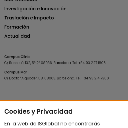
Investigación e Innovación
Traslación e Impacto
Formación
Actualidad
Campus Clínic
C/ Rosselló, 132, 5º 2ª 08036.
Barcelona.
Tel.
+34 93 227 1806
Campus Mar
C/ Doctor Aiguader, 88. 08003.
Barcelona.
Tel.
+34 93 214 7300
Cookies y Privacidad
En la web de ISGlobal no encontrarás