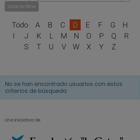
Quitar los filtros
Selecciona una letra para 
Todo
A
B
C
D
E
F
G
H
I
J
K
L
M
N
O
P
Q
R
S
T
U
V
W
X
Y
Z
No se han encontrado usuarios con estos
criterios de búsqueda
Una iniciativa de