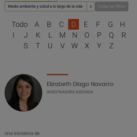
Medio ambiente y salud a lo largo de la vida
x
Quitar los filtros
Selecciona una letra para 
Todo
A
B
C
D
E
F
G
H
I
J
K
L
M
N
O
P
Q
R
S
T
U
V
W
X
Y
Z
Lista de personal
Elizabeth Diago Navarro
INVESTIGADORA ASOCIADA
Una iniciativa de