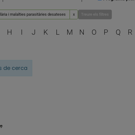
ària i malalties parasitàries desateses
x
Treure els filtres
Escull una lletra per filtra
H
I
J
K
L
M
N
O
P
Q
R
is de cerca