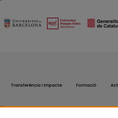
Transferència i Impacte
Formació
Act
806