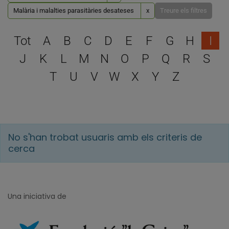
Malària i malalties parasitàries desateses
x
Treure els filtres
Escull una lletra per filtra
Tot
A
B
C
D
E
F
G
H
I
J
K
L
M
N
O
P
Q
R
S
T
U
V
W
X
Y
Z
No s'han trobat usuaris amb els criteris de
cerca
Una iniciativa de