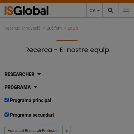
CA
To
Recerca i Innovació
Què fem
Equip
Recerca - El nostre equip
RESEARCHER
PROGRAMA
Programa principal
Programa secundari
Assistant Research Professor
x