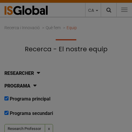
CA
To
Recerca i Innovació
Què fem
Equip
Recerca - El nostre equip
RESEARCHER
PROGRAMA
Programa principal
Programa secundari
Research Professor
x