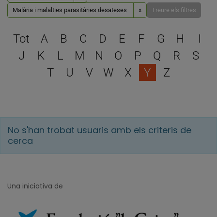
Malària i malalties parasitàries desateses
x
Treure els filtres
Escull una lletra per filtra
Tot
A
B
C
D
E
F
G
H
I
J
K
L
M
N
O
P
Q
R
S
T
U
V
W
X
Y
Z
No s'han trobat usuaris amb els criteris de
cerca
Una iniciativa de