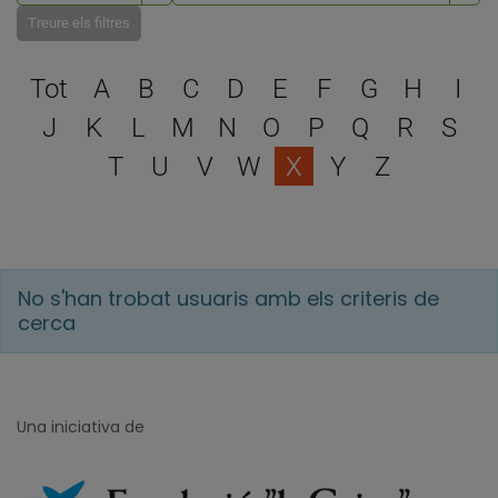
Treure els filtres
Escull una lletra per filtra
Tot
A
B
C
D
E
F
G
H
I
J
K
L
M
N
O
P
Q
R
S
T
U
V
W
X
Y
Z
No s'han trobat usuaris amb els criteris de
cerca
Una iniciativa de