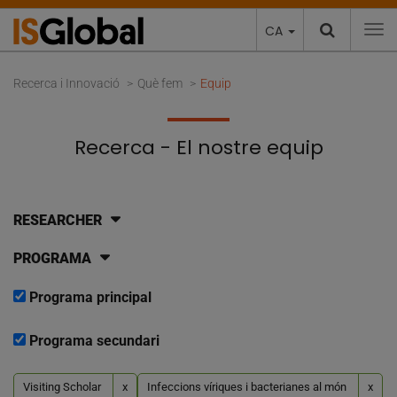
CA
To
Recerca i Innovació
Què fem
Equip
Recerca - El nostre equip
RESEARCHER
PROGRAMA
Programa principal
Programa secundari
Visiting Scholar
x
Infeccions víriques i bacterianes al món
x