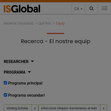
CA
To
Recerca i Innovació
Què fem
Equip
Recerca - El nostre equip
RESEARCHER
PROGRAMA
Programa principal
Programa secundari
Visiting Scholar
x
Infeccions víriques i bacterianes al món
x