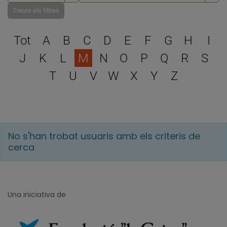
Treure els filtres
Escull una lletra per filtra
Tot
A
B
C
D
E
F
G
H
I
J
K
L
M
N
O
P
Q
R
S
T
U
V
W
X
Y
Z
No s'han trobat usuaris amb els criteris de
cerca
Una iniciativa de