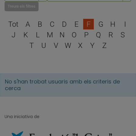
Treure els filtres
Escull una lletra per filtra
Tot
A
B
C
D
E
F
G
H
I
J
K
L
M
N
O
P
Q
R
S
T
U
V
W
X
Y
Z
No s'han trobat usuaris amb els criteris de
cerca
Una iniciativa de