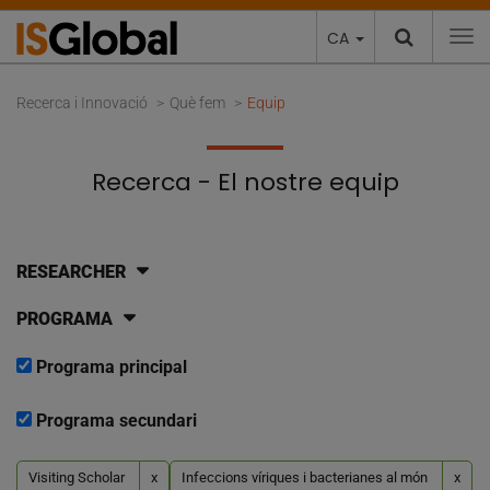
CA
To
Recerca i Innovació
Què fem
Equip
Recerca - El nostre equip
RESEARCHER
PROGRAMA
Programa principal
Programa secundari
Visiting Scholar
x
Infeccions víriques i bacterianes al món
x