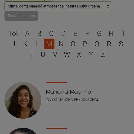
Clima, contaminació atmosfèrica, natura i salut urbana
x
Treure els filtres
Escull una lletra per filtra
Tot
A
B
C
D
E
F
G
H
I
J
K
L
M
N
O
P
Q
R
S
T
U
V
W
X
Y
Z
Llistat de personal
Mariana Mauriño
INVESTIGADORA PREDOCTORAL