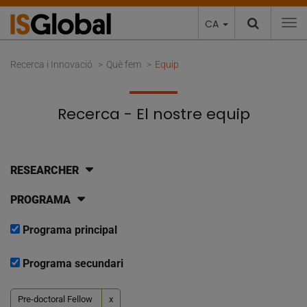
CA
To
Recerca i Innovació
Què fem
Equip
Recerca - El nostre equip
RESEARCHER
PROGRAMA
Programa principal
Programa secundari
Pre-doctoral Fellow
x