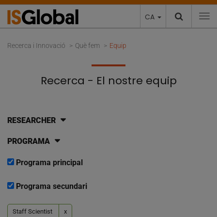
CA
To
Recerca i Innovació
Què fem
Equip
Recerca - El nostre equip
RESEARCHER
PROGRAMA
Programa principal
Programa secundari
Staff Scientist
x