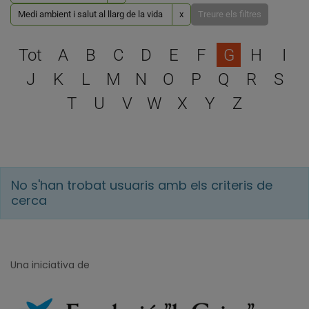
Medi ambient i salut al llarg de la vida
x
Treure els filtres
Escull una lletra per filtra
Tot
A
B
C
D
E
F
G
H
I
J
K
L
M
N
O
P
Q
R
S
T
U
V
W
X
Y
Z
No s'han trobat usuaris amb els criteris de
cerca
Una iniciativa de