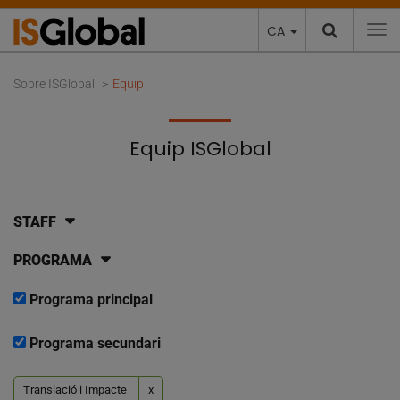
CA
To
Sobre ISGlobal
Equip
Equip ISGlobal
STAFF
PROGRAMA
Programa principal
Programa secundari
Translació i Impacte
x