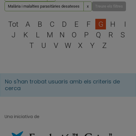
Malària i malalties parasitàries desateses
x
Treure els filtres
Escull una lletra per filtra
Tot
A
B
C
D
E
F
G
H
I
J
K
L
M
N
O
P
Q
R
S
T
U
V
W
X
Y
Z
No s'han trobat usuaris amb els criteris de
cerca
Una iniciativa de