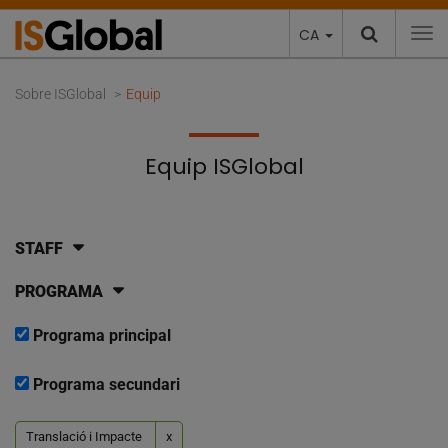
CA
To
Sobre ISGlobal
Equip
Equip ISGlobal
STAFF
PROGRAMA
Programa principal
Programa secundari
Translació i Impacte
x