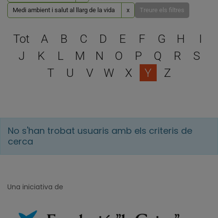
Medi ambient i salut al llarg de la vida
x
Treure els filtres
Escull una lletra per filtra
Tot
A
B
C
D
E
F
G
H
I
J
K
L
M
N
O
P
Q
R
S
T
U
V
W
X
Y
Z
No s'han trobat usuaris amb els criteris de
cerca
Una iniciativa de