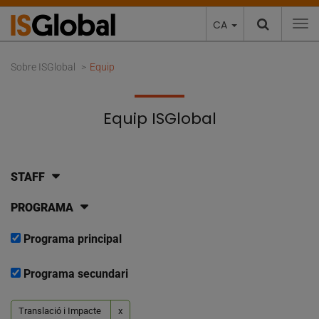
CA
To
Sobre ISGlobal
Equip
Equip ISGlobal
STAFF
PROGRAMA
Programa principal
Programa secundari
Translació i Impacte
x