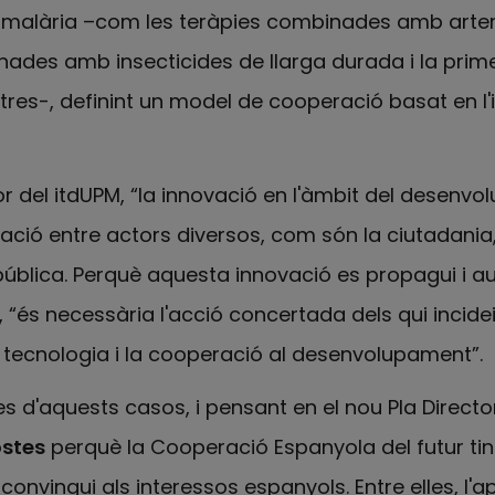
a malària –com les teràpies combinades amb artem
ades amb insecticides de llarga durada i la pri
ltres-, definint un model de cooperació basat en l'
tor del itdUPM, “la innovació en l'àmbit del desenv
ració entre actors diversos, com són la ciutadania,
pública. Perquè aquesta innovació es propagui i a
 “és necessària l'acció concertada dels qui incidei
la tecnologia i la cooperació al desenvolupament”.
ses d'aquests casos, i pensant en el nou Pla Director
ostes
perquè la Cooperació Espanyola del futur ti
 convingui als interessos espanyols. Entre elles, l'a