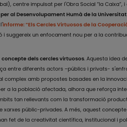
bal), centre impulsat per l'Obra Social ”la Caixa”, i 
 per al Desenvolupament Humà de la Universitat 
'
informe: “Els Cercles Virtuosos de la Cooperac
ió i suggereix un enfocament nou per a la contribu
l
concepte dels cercles virtuosos
. Aquesta idea d
a entre diferents actors –públics i privats- s'enf
al complex amb propostes basades en la innovaci
 per a la població afectada, alhora que reforça int
bits tan rellevants com la transformació product
nt de xarxes públic-privades. A més, aquest concept
n fet de la creativitat científica, institucional i po