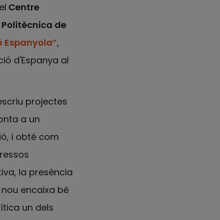
el
Centre
Politècnica de
ió Espanyola”
,
ció d'Espanya al
escriu projectes
ronta a un
ó, i obté com
eressos
iva, la presència
e nou encaixa bé
lítica un dels