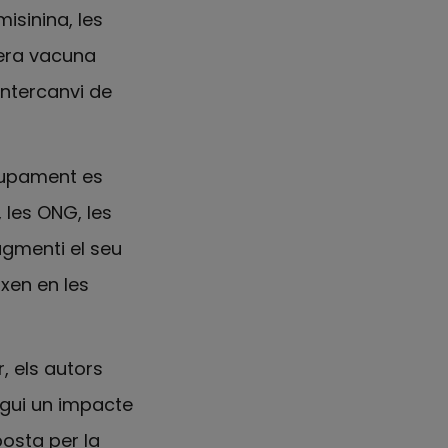
isinina, les
mera vacuna
intercanvi de
olupament es
 les ONG, les
ugmenti el seu
xen en les
, els autors
ngui un impacte
posta per la