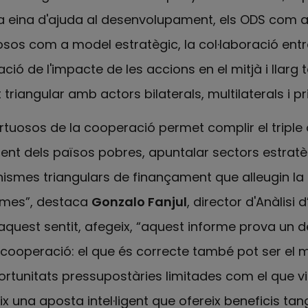
a eina d'ajuda al desenvolupament, els ODS com a
osos com a model estratègic, la col·laboració entr
ació de l'impacte de les accions en el mitjà i llarg t
iangular amb actors bilaterals, multilaterals i pri
irtuosos de la cooperació permet complir el triple 
t dels països pobres, apuntalar sectors estratèg
ismes triangulars de finançament que alleugin la
ames”, destaca
Gonzalo Fanjul
, director d'Anàlisi d
n aquest sentit, afegeix, “aquest informe prova un 
cooperació: el que és correcte també pot ser el més
oportunitats pressupostàries limitades com el que v
ix una aposta intel·ligent que ofereix beneficis tang