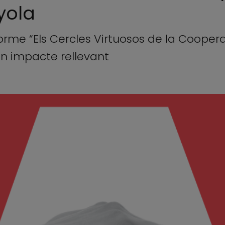
yola
nforme “Els Cercles Virtuosos de la Coop
 un impacte rellevant