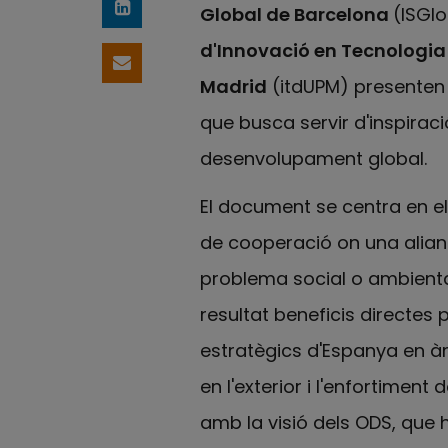
Global de Barcelona
(ISGlo
Comparteix a LinkedIn
d'Innovació en Tecnologia
Comparteix per email
Madrid
(itdUPM) presenten l
que busca servir d'inspirac
desenvolupament global.
El document se centra en e
de cooperació on una alianç
problema social o ambient
resultat beneficis directes
estratègics d'Espanya en àm
en l'exterior i l'enfortime
amb la visió dels ODS, que ha