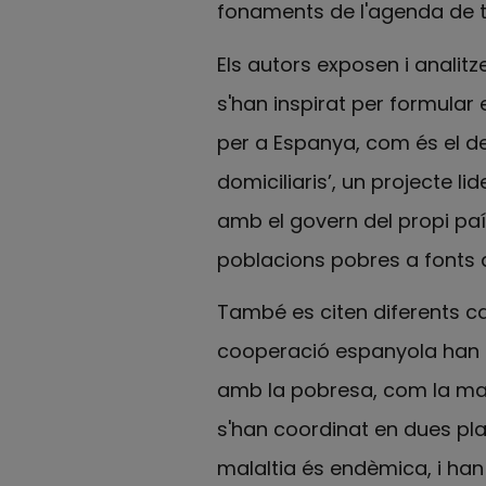
fonaments de l'agenda de tr
Els autors exposen i analit
s'han inspirat per formular 
per a Espanya, com és el d
domiciliaris’, un projecte 
amb el govern del propi paí
poblacions pobres a fonts d
També es citen diferents ca
cooperació espanyola han es
amb la pobresa, com la malàr
s'han coordinat en dues pl
malaltia és endèmica, i han