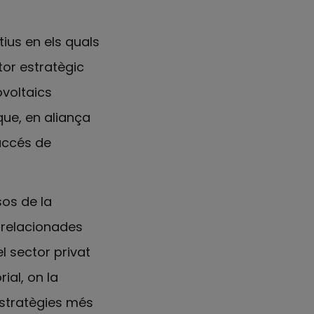
ius en els quals
tor estratègic
ovoltaics
que, en aliança
'accés de
sos de la
 relacionades
l sector privat
al, on la
estratègies més