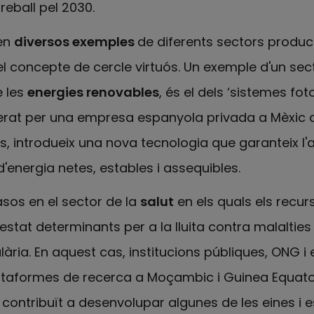
eball pel 2030.
zen
diversos exemples
de diferents sectors product
el concepte de cercle virtuós. Un exemple d'un sec
e les
energies renovables
, és el dels ‘sistemes fot
liderat per una empresa espanyola privada a Mèxic 
s, introdueix una nova tecnologia que garanteix l
'energia netes, estables i assequibles.
sos en el sector de la
salut
en els quals els recur
tat determinants per a la lluita contra malalties
ia. En aquest cas, institucions públiques, ONG i e
ataformes de recerca a Moçambic i Guinea Equatori
 contribuït a desenvolupar algunes de les eines i 