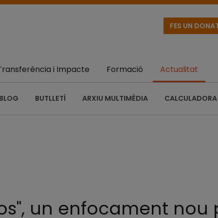
FES UN DONA
Transferència i Impacte
Formació
Actualitat
BLOG
BUTLLETÍ
ARXIU MULTIMÈDIA
CALCULADORA 
sos", un enfocament nou 