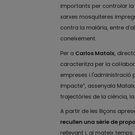
importants per controlar l
xarxes mosquiteres impregn
contra la malària, entre d’a
coneixement.
Per a
Carlos Mataix
, direc
caracteritza per la col·labo
empreses i l'administració 
impacte”, assenyala Mataix,
trajectòries de la ciència, 
A partir de les lliçons apre
recullen una sèrie de prop
rellevant i, al mateix temps,