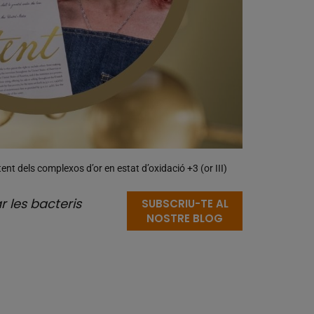
tent dels complexos d’or en estat d’oxidació +3 (or III)
r les bacteris
SUBSCRIU-TE AL
NOSTRE BLOG