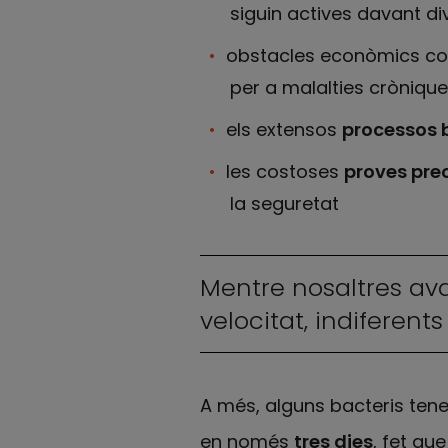
siguin actives davant d
obstacles econòmics com
per a malalties cròniqu
els extensos
processos 
les costoses
proves prec
la seguretat
Mentre nosaltres av
velocitat, indiferent
A més, alguns bacteris ten
en només
tres dies
, fet qu