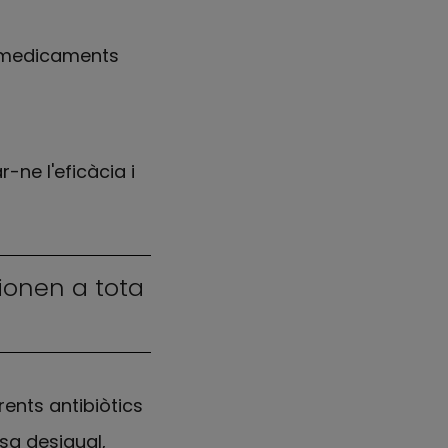
 medicaments
ne l'eficàcia i
ionen a tota
rents antibiòtics
rsa desigual,