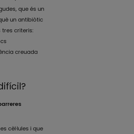
gudes, que és un
uè un antibiòtic
res criteris:
ics
tència creuada
fícil?
barreres
es cèl·lules i que