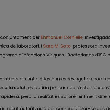
it conjuntament per
Enmanuel Cornielle
, investigad
cnica de laboratori, i
Sara M. Soto
, professora inve
rograma d’Infeccions Víriques i Bacterianes d’ISGl
esistents als antibiòtics han esdevingut en poc t
r a la salut
, es podria pensar que s’estan desen
rapidesa; però la realitat és sorprenentment difere
 han rebut autorització per comercialitzar-se des d