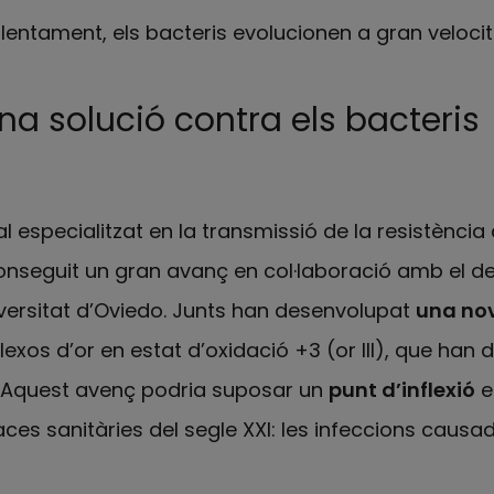
ntament, els bacteris evolucionen a gran velocit
na solució contra els bacteris
 especialitzat en la transmissió de la resistència a
conseguit un gran avanç en col·laboració amb el 
versitat d’Oviedo. Junts han desenvolupat
una nov
exos d’or en estat d’oxidació +3 (or III), que han
a. Aquest avenç podria suposar un
punt d’inflexió
en
ces sanitàries del segle XXI: les infeccions causa