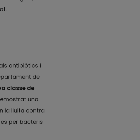
at.
ls antibiòtics i
departament de
a classe de
 demostrat una
 la lluita contra
des per bacteris