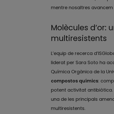
mentre nosaltres avancem le
Molècules d’or: u
multiresistents
L’equip de recerca d’ISGlobal
liderat per Sara Soto ha a
Química Orgànica de la Uni
compostos químics
: compl
potent activitat antibiòtic
una de les principals amena
multiresistents.