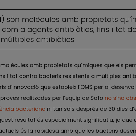
III) són molècules amb propietats qu
com a agents antibiòtics, fins i tot d
 múltiples antibiòtics
n molècules amb propietats químiques que els pe
s i tot contra bacteris resistents a múltiples antib
ris d’innovació que estableix l’OMS per al desenv
 proves realitzades per l’equip de Soto
no s’ha obs
ència bacteriana
ni tan sols després de 30 dies d’
est resultat és especialment significatiu, ja que 
 actuals és la rapidesa amb què les bacteris dese