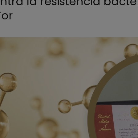
ntra la resistència bacte
’or