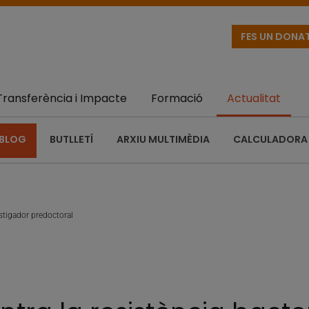
FES UN DONA
Transferència i Impacte
Formació
Actualitat
BLOG
BUTLLETÍ
ARXIU MULTIMÈDIA
CALCULADORA 
stigador predoctoral