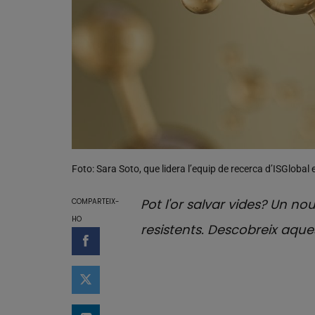
Foto: Sara Soto, que lidera l’equip de recerca d’ISGlobal e
Pot l'or salvar vides? Un no
COMPARTEIX-
HO
resistents. Descobreix aqu
Compartir a Facebook
Compartir a Twitter