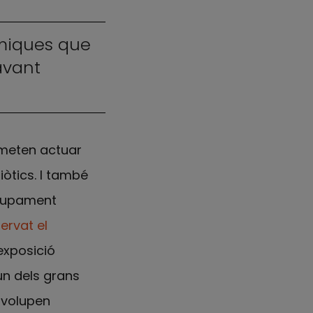
ímiques que
avant
rmeten actuar
iòtics. I també
olupament
ervat el
exposició
un dels grans
nvolupen