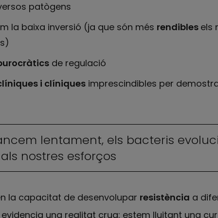
iversos patògens
 la baixa inversió (ja que són més
rendibles
els
es)
burocràtics
de regulació
líniques i clíniques
imprescindibles per demostrar-
ancem lentament, els bacteris evoluc
s als nostres esforços
en la capacitat de desenvolupar
resistència
a dife
e evidencia una realitat crua: estem lluitant una cu