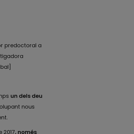
or predoctoral a
stigadora
obal]
emps
un dels deu
volupant nous
nt.
e 2017
, només