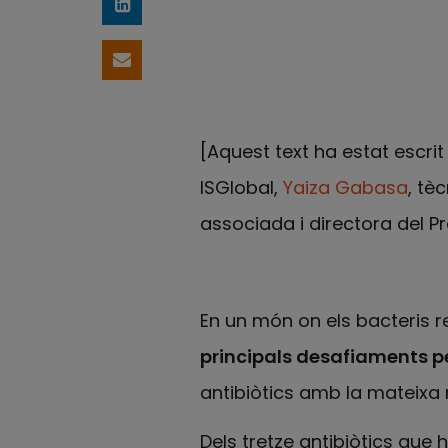
Comparteix a LinkedIn
Comparteix per email
[Aquest text ha estat escr
ISGlobal,
Yaiza Gabasa
, tè
associada i directora del P
En un món on els bacteris r
principals desafiaments pe
antibiòtics amb la mateixa 
Dels tretze antibiòtics que