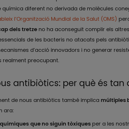
 química diferent no derivada de molècules cone
ableix l’Organització Mundial de la Salut (OMS)
perq
cap dels tretze
no ha aconseguit complir els altres t
sencials de les bacteris no atacats pels antibiòt
ecanismes d’acció innovadors i no generar resis
És realment preocupant.
 antibiòtics: per què és tan di
ent de nous antibiòtics també implica
múltiples 
m ara:
 químiques
que no siguin tòxiques
per a les nostr