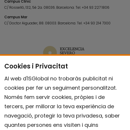
Campus Clínic
C/ Rosselló, 132, 5è 2a. 08036.
Barcelona.
Tel.
+34 93 227 1806
Campus Mar
C/ Doctor Aiguader, 88. 08003.
Barcelona.
Tel.
+34 93 214 7300
Cookies i Privacitat
Al web d'ISGlobal no trobaràs publicitat ni
cookies per fer un seguiment personalitzat.
Només fem servir cookies, pròpies i de
tercers, per millorar la teva experiència de
navegació, protegir la teva privadesa, saber
quantes persones ens visiten i quins