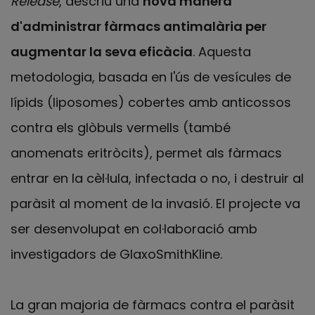
Release
, descriu una
nova manera
d'administrar fàrmacs antimalària per
augmentar la seva eficàcia
. Aquesta
metodologia, basada en l'ús de vesícules de
lípids (liposomes) cobertes amb anticossos
contra els glòbuls vermells (també
anomenats eritròcits), permet als fàrmacs
entrar en la cèl·lula, infectada o no, i destruir al
paràsit al moment de la invasió. El projecte va
ser desenvolupat en col·laboració amb
investigadors de GlaxoSmithKline.
La gran majoria de fàrmacs contra el paràsit