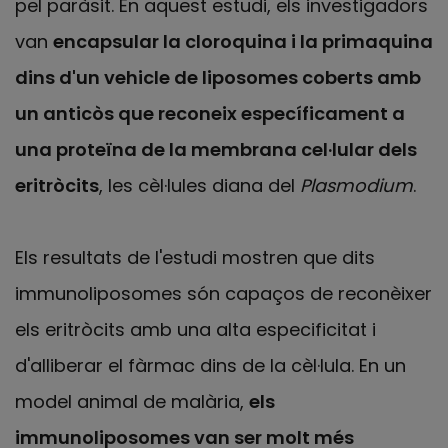
pel paràsit. En aquest estudi, els investigadors
van
encapsular la cloroquina i la primaquina
dins d'un vehicle de liposomes coberts amb
un anticòs que reconeix específicament a
una proteïna de la membrana cel·lular dels
eritròcits
, les cèl·lules diana del
Plasmodium
.
Els resultats de l'estudi mostren que dits
immunoliposomes són capaços de reconèixer
els eritròcits amb una alta especificitat i
d'alliberar el fàrmac dins de la cèl·lula. En un
model animal de malària,
els
immunoliposomes van ser molt més