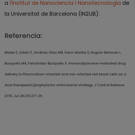
a
l'Institut de Nanociencia i Nanotecnologia
de
la Universitat de Barcelona (IN2UB).
Referencia:
Moles E, Urbán P, Jiménez-Díaz MB, Viera-Morilla S, Angulo-Barturen I,
Busquets MA, Fernàndez-Busquets X. Immunoliposome-mediated drug
delivery to Plasmodium-infected and non-infected red blood cells as a
dual therapeutic/prophylactic antimalarial strategy. J Control Release.
2015. Jul 28;210:217-29.