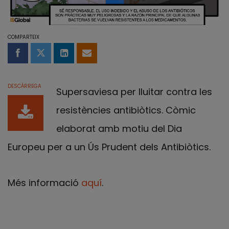
COMPARTEIX
Compartir a Facebook
Compartir a Twitter
Comparteix a LinkedIn
Comparteix per email
DESCÀRREGA
Supers
aviesa per lluitar contra les
resistències antibiòtics. Còmic
elaborat amb motiu del Dia
Europeu per a un Ús Prudent dels Antibiòtics.
Més informació
aquí
.