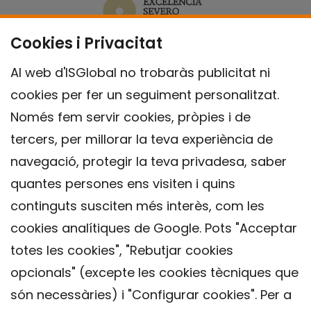
Cookies i Privacitat
Al web d'ISGlobal no trobaràs publicitat ni
cookies per fer un seguiment personalitzat.
Només fem servir cookies, pròpies i de
tercers, per millorar la teva experiència de
navegació, protegir la teva privadesa, saber
quantes persones ens visiten i quins
continguts susciten més interès, com les
cookies analítiques de Google. Pots "Acceptar
totes les cookies", "Rebutjar cookies
opcionals" (excepte les cookies tècniques que
Contacte
són necessàries) i "Configurar cookies". Per a
Avís legal