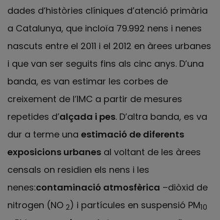
dades d’històries clíniques d’atenció primària
a Catalunya, que incloïa 79.992 nens i nenes
nascuts entre el 2011 i el 2012 en àrees urbanes
i que van ser seguits fins als cinc anys. D’una
banda, es van estimar les corbes de
creixement de l’IMC a partir de mesures
repetides d’
alçada i pes
. D’altra banda, es va
dur a terme una
estimació de diferents
exposicions urbanes
al voltant de les àrees
censals on residien els nens i les
nenes:
contaminació atmosfèrica
–diòxid de
nitrogen (NO
) i partícules en suspensió PM
2
10