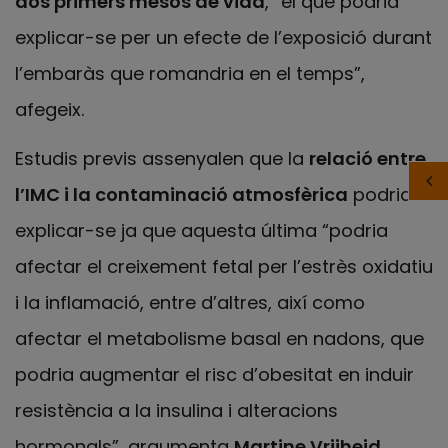
dos primers mesos de vida
, “el que podria
explicar-se per un efecte de l’exposició durant
l’embaràs que romandria en el temps”,
afegeix.
Estudis previs assenyalen que la
relació entre
l’IMC i la contaminació atmosfèrica
podria
explicar-se ja que aquesta última “podria
afectar el creixement fetal per l’estrès oxidatiu
i la inflamació, entre d’altres, així como
afectar el metabolisme basal en nadons, que
podria augmentar el risc d’obesitat en induir
resistència a la insulina i alteracions
hormonals”, argumenta
Martine Vrijheid
,