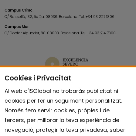
Campus Clínic
C/ Rosselló, 132, 5è 2a. 08036.
Barcelona.
Tel.
+34 93 227 1806
Campus Mar
C/ Doctor Aiguader, 88. 08003.
Barcelona.
Tel.
+34 93 214 7300
Cookies i Privacitat
Al web d'ISGlobal no trobaràs publicitat ni
cookies per fer un seguiment personalitzat.
Només fem servir cookies, pròpies i de
tercers, per millorar la teva experiència de
navegació, protegir la teva privadesa, saber