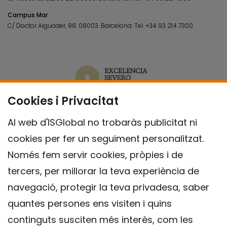
Campus Mar
C/ Doctor Aiguader, 88. 08003.
Barcelona.
Tel.
+34 93 214 7300
Cookies i Privacitat
Al web d'ISGlobal no trobaràs publicitat ni
cookies per fer un seguiment personalitzat.
Només fem servir cookies, pròpies i de
tercers, per millorar la teva experiència de
navegació, protegir la teva privadesa, saber
quantes persones ens visiten i quins
continguts susciten més interès, com les