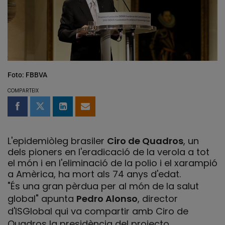
Foto: FBBVA
COMPARTEIX
Compartir a Facebook
Compartir a Twitter
Comparteix a LinkedIn
Comparteix per email
L'epidemiòleg brasiler
Ciro de Quadros
, un
dels pioners en l'eradicació de la verola a tot
el món i en l'eliminació de la polio i el xarampió
a Amèrica, ha mort als 74 anys d'edat.
"És una gran pèrdua per al món de la salut
global" apunta
Pedro Alonso
, director
d'ISGlobal qui va compartir amb Ciro de
Quadros la presidència del projecto