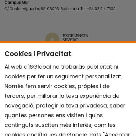
Campus Mar
C/ Doctor Aiguader, 88. 08003.
Barcelona.
Tel.
+34 93 214 7300
Cookies i Privacitat
Al web d'ISGlobal no trobaràs publicitat ni
cookies per fer un seguiment personalitzat.
Només fem servir cookies, pròpies i de
tercers, per millorar la teva experiència de
navegació, protegir la teva privadesa, saber
quantes persones ens visiten i quins
continguts susciten més interès, com les
cookies analítiques de Google. Pots "Acceptar