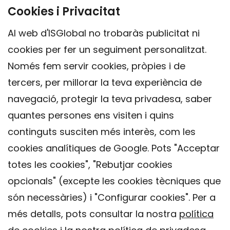
Cookies i Privacitat
Al web d'ISGlobal no trobaràs publicitat ni
cookies per fer un seguiment personalitzat.
Només fem servir cookies, pròpies i de
tercers, per millorar la teva experiència de
navegació, protegir la teva privadesa, saber
quantes persones ens visiten i quins
continguts susciten més interès, com les
cookies analítiques de Google. Pots "Acceptar
totes les cookies", "Rebutjar cookies
opcionals" (excepte les cookies tècniques que
Contacte
són necessàries) i "Configurar cookies". Per a
Avís legal
més detalls, pots consultar la nostra
política
Política de privacitat