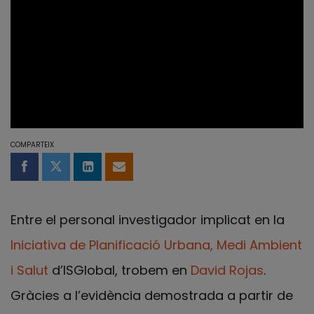
COMPARTEIX
Compartir a Facebook
Compartir a Twitter
Comparteix a LinkedIn
Comparteix per email
Entre el personal investigador implicat en la
Iniciativa de Planificació Urbana, Medi Ambient
i Salut
d’ISGlobal, trobem en
David Rojas
.
Gràcies a l’evidència demostrada a partir de