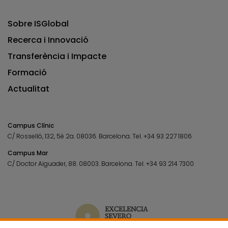
Sobre ISGlobal
Recerca i Innovació
Transferència i Impacte
Formació
Actualitat
Campus Clínic
C/ Rosselló, 132, 5è 2a. 08036.
Barcelona.
Tel.
+34 93 227 1806
Campus Mar
C/ Doctor Aiguader, 88. 08003.
Barcelona.
Tel.
+34 93 214 7300