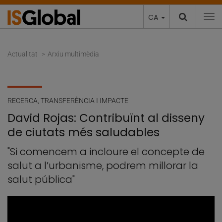
CA
To
Actualitat
Arxiu multimèdia
RECERCA
,
TRANSFERÈNCIA I IMPACTE
David Rojas: Contribuïnt al disseny
de ciutats més saludables
"Si comencem a incloure el concepte de
salut a l’urbanisme, podrem millorar la
salut pública"