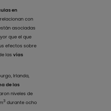
culas en
relacionan con
 están asociadas
yor que el que
us efectos sobre
 de las
vías
rgo, Irlanda,
a de las
aron niveles de
3
/m
durante ocho