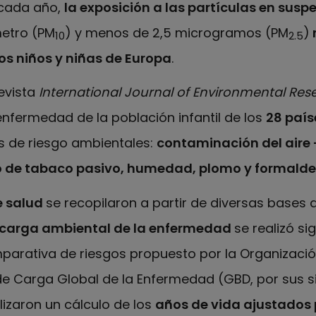
e cada año,
la exposición a las partículas en susp
etro (PM
) y menos de 2,5 microgramos (PM
)
10
2.5
os niños y niñas de Europa
.
revista
International Journal of Environmental Res
enfermedad de la población infantil de los
28 país
s de riesgo ambientales:
contaminación del aire
de tabaco pasivo, humedad, plomo y formald
e salud
se recopilaron a partir de diversas bases 
carga ambiental de la enfermedad
se realizó si
arativa de riesgos propuesto por la Organizació
e Carga Global de la Enfermedad (GBD, por sus sig
lizaron un cálculo de los
años de vida ajustados 