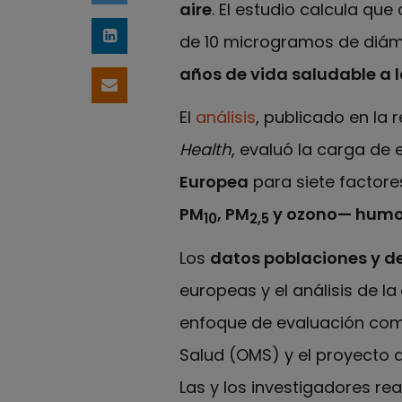
aire
. El estudio calcula qu
de 10 microgramos de diám
Compartir en LinkedIn
años de vida saludable a l
Compartir por email
El
análisis
, publicado en la 
Health
, evaluó la carga de 
Europea
para siete factore
PM
, PM
y ozono— humo 
10
2,5
Los
datos poblaciones y d
europeas y el análisis de la
enfoque de evaluación comp
Salud (OMS) y el proyecto d
Las y los investigadores rea