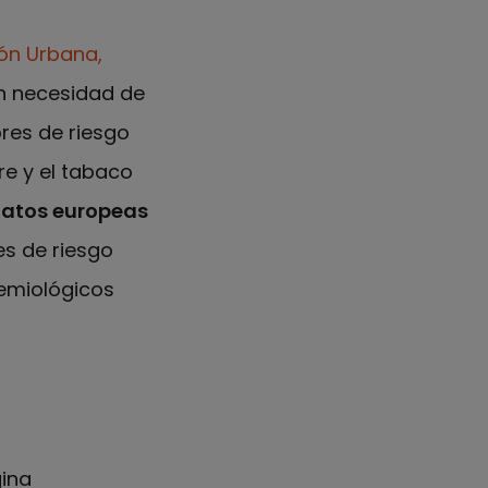
ión Urbana,
an necesidad de
ores de riesgo
re y el tabaco
datos europeas
es de riesgo
demiológicos
gina