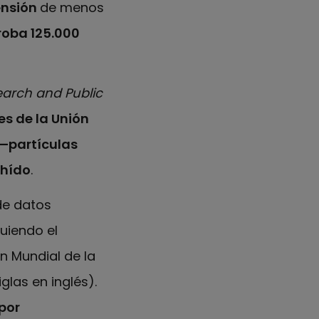
ensión
de menos
roba 125.000
earch and Public
es de la Unión
 —partículas
ehído
.
de datos
guiendo el
n Mundial de la
las en inglés).
por