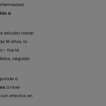
 enfermedad
ido a
te estudio roban
e 18 años, lo
o— fue la
didos, seguida
esponde a
os
a nivel
l
con efectos en