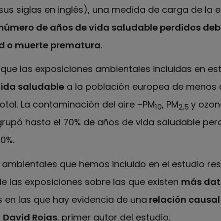
 sus siglas en inglés), una medida de carga de la
número de años de vida saludable perdidos deb
d o muerte prematura
.
que las exposiciones ambientales incluidas en es
vida saludable
a la población europea de menos d
total. La contaminación del aire –PM
, PM
y ozon
10
2,5
rupó hasta el 70% de años de vida saludable per
20%.
s ambientales que hemos incluido en el estudio r
 de las exposiciones sobre las que existen
más dat
s en las que hay evidencia de una
relación causa
a
David Rojas
, primer autor del estudio.