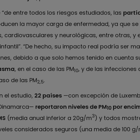
 “de entre todos los riesgos estudiados, las
partí
oducen la mayor carga de enfermedad, ya que se 
, cardiovasculares y neurológicas, entre otras, y
fantil”. “De hecho, su impacto real podría ser ma
nes, debido a que solo hemos tenido en cuenta s
l asma
, en el caso de las PM
, y de las infecciones
10
caso de las PM
.
2,5
n el estudio,
22 países
—con excepción de Luxembu
 y Dinamarca—
reportaron niveles de PM
por encim
10
3
MS
(media anual inferior a 20g/m
) y todos mostr
iveles considerados seguros (una media de 100 g