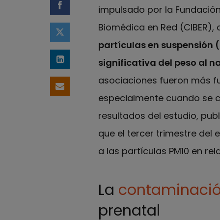
impulsado por la Fundación 
Compartir en Facebook
Biomédica en Red (CIBER),
Compartir en Twitter
partículas en suspensión 
significativa del peso al n
Compartir en LinkedIn
asociaciones fueron más f
Compartir por email
especialmente cuando se c
resultados del estudio, pub
que el tercer trimestre del
a las partículas PM10 en rel
La
contaminació
prenatal