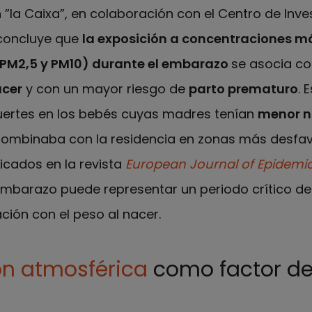
”la Caixa”, en colaboración con el Centro de Inve
 concluye que
la exposición a concentraciones m
(PM
2,5
y PM
10
) durante el embarazo
se asocia co
acer
y con un mayor riesgo de
parto prematuro
. 
uertes en los bebés cuyas madres tenían
menor n
ombinaba con la residencia en zonas más desfav
licados en la revista
European Journal of Epidemi
 embarazo puede representar un periodo crítico de
ación con el peso al nacer.
n atmosférica
como factor de