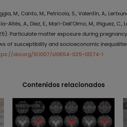
ggia, M., Canto, M., Petricola, S., Valentín, A., Lertxu
-Altés, A., Diez, E., Marí-Dell’Olmo, M., Iñiguez, C., L
2025). Particulate matter exposure during pregnancy
 of susceptibility and socioeconomic inequalitie
tps://doi.org/10.1007/s10654-025-01274-1
Contenidos relacionados
INVESTIGACIÓN