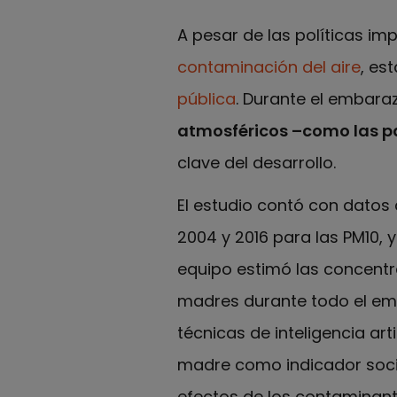
A pesar de las políticas i
contaminación del aire
, es
pública
. Durante el embara
atmosféricos –como las p
clave del desarrollo.
El estudio contó con datos
2004 y 2016 para las PM10, y
equipo estimó las concentra
madres durante todo el e
técnicas de inteligencia art
madre como indicador soci
efectos de los contaminant