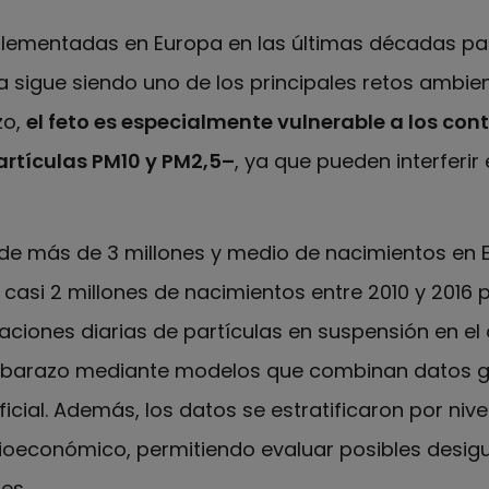
mplementadas en Europa en las últimas décadas par
ta sigue siendo uno de los principales retos ambie
zo,
el feto es especialmente vulnerable a los co
artículas PM
10
y PM
2,5
–
, ya que pueden interferir
 de más de 3 millones y medio de nacimientos en 
 casi 2 millones de nacimientos entre 2010 y 2016 p
ciones diarias de partículas en suspensión en el 
mbarazo mediante modelos que combinan datos g
ificial. Además, los datos se estratificaron por niv
oeconómico, permitiendo evaluar posibles desigu
es.