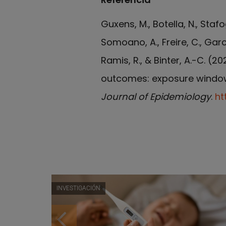
Guxens, M., Botella, N., Stafo
Somoano, A., Freire, C., García
Ramis, R., & Binter, A.-C. (
outcomes: exposure windows
Journal of Epidemiology
.
ht
INVESTIGACIÓN