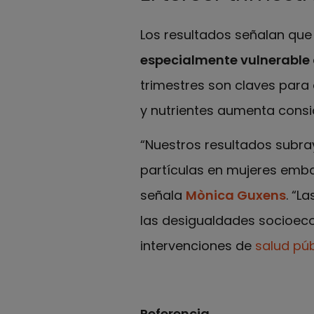
Los resultados señalan qu
especialmente vulnerable 
trimestres son claves para
y nutrientes aumenta cons
“Nuestros resultados subray
partículas en mujeres emba
señala
Mònica Guxens
. “L
las desigualdades socioeco
intervenciones de
salud púb
Referencia