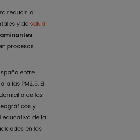
a reducir la
ntales y de
salud
ntaminantes
 en procesos
España entre
ara las PM2,5. El
domicilio de las
eográficos y
el educativo de la
aldades en los