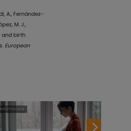
ndi, A., Fernández-
ópez, M. J.,
 and birth
s.
European
INVESTIGACIÓN
INVESTIGA