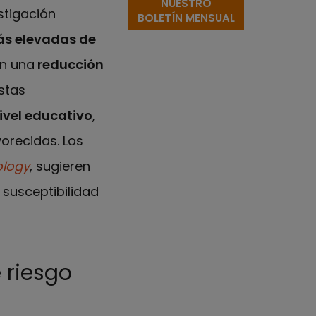
NUESTRO
stigación
BOLETÍN MENSUAL
ás elevadas de
n una
reducción
Estas
ivel educativo
,
orecidas. Los
ology
, sugieren
 susceptibilidad
 riesgo