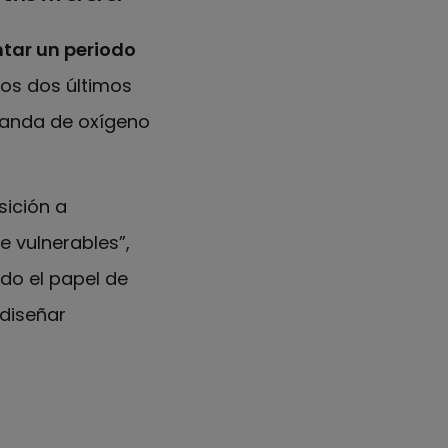
ntar un periodo
 Los dos últimos
manda de oxígeno
sición a
 vulnerables”,
ndo el papel de
diseñar