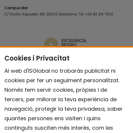
Campus Mar
C/ Doctor Aiguader, 88. 08003.
Barcelona.
Tel.
+34 93 214 7300
Cookies i Privacitat
Al web d'ISGlobal no trobaràs publicitat ni
cookies per fer un seguiment personalitzat.
Només fem servir cookies, pròpies i de
tercers, per millorar la teva experiència de
navegació, protegir la teva privadesa, saber
quantes persones ens visiten i quins
continguts susciten més interès, com les