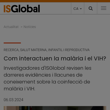
CA
To
Actualitat
Notícies
RECERCA
,
SALUT MATERNA, INFANTIL I REPRODUCTIVA
Com interactuen la malària i el VIH?
Investigadores d'ISGlobal revisen les
darreres evidències i llacunes de
coneixement sobre la coinfecció de
malària i VIH.
06.03.2024