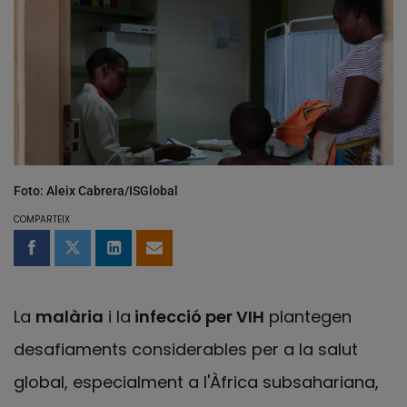
Foto: Aleix Cabrera/ISGlobal
COMPARTEIX
Compartir a Facebook
Compartir a Twitter
Comparteix a LinkedIn
Comparteix per email
La
malària
i la
infecció per VIH
plantegen
desafiaments considerables per a la salut
global, especialment a l'Àfrica subsahariana,