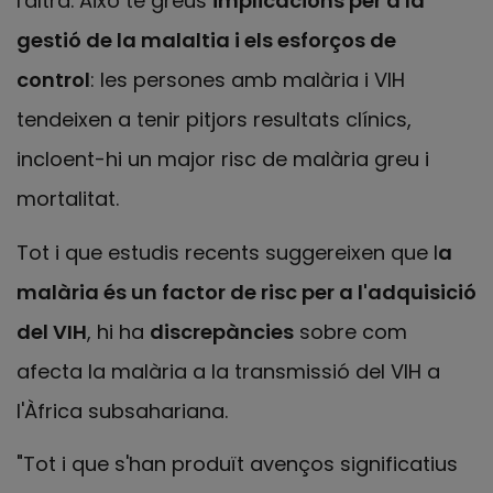
l'altra. Això té greus
implicacions per a la
gestió de la malaltia i els esforços de
control
: les persones amb malària i VIH
tendeixen a tenir pitjors resultats clínics,
incloent-hi un major risc de malària greu i
mortalitat.
Tot i que estudis recents suggereixen que l
a
malària és un factor de risc per a l'adquisició
del VIH
, hi ha
discrepàncies
sobre com
afecta la malària a la transmissió del VIH a
l'Àfrica subsahariana.
"Tot i que s'han produït avenços significatius