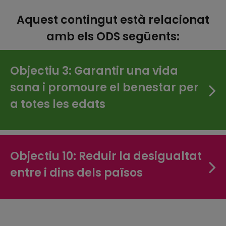
Aquest contingut està relacionat
amb els ODS següents:
Objectiu 3: Garantir una vida
sana i promoure el benestar per
a totes les edats
Objectiu 10: Reduir la desigualtat
entre i dins dels països