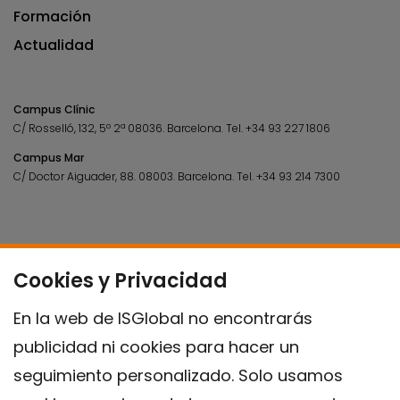
Formación
Actualidad
Campus Clínic
C/ Rosselló, 132, 5º 2ª 08036.
Barcelona.
Tel.
+34 93 227 1806
Campus Mar
C/ Doctor Aiguader, 88. 08003.
Barcelona.
Tel.
+34 93 214 7300
Cookies y Privacidad
En la web de ISGlobal no encontrarás
publicidad ni cookies para hacer un
seguimiento personalizado. Solo usamos