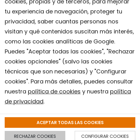
cookies, propias y de terceros, para mejorar
tu experiencia de navegación, proteger tu
privacidad, saber cuantas personas nos
visitan y qué contenidos suscitan más interés,
como las cookies analíticas de Google.
Puedes "Aceptar todas las cookies", "Rechazar
cookies opcionales" (salvo las cookies
técnicas que son necesarias) y "Configurar
Contacto
cookies". Para más detalles, puedes consultar
Aviso legal
nuestra
política de cookies
y nuestra
política
Política de privacidad
de privacidad
.
Política de Cookies
Instituto de Salud Global de Barcelona (ISGlobal), 2018.
ACEPTAR TODAS LAS COOKIES
RECHAZAR COOKIES
CONFIGURAR COOKIES