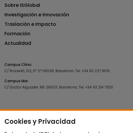
Sobre ISGlobal
Investigación e Innovación
Traslación e Impacto
Formación
Actualidad
Campus Clínic
C/ Rosselló, 132, 5º 2ª 08036.
Barcelona.
Tel.
+34 93 227 1806
Campus Mar
C/ Doctor Aiguader, 88. 08003.
Barcelona.
Tel.
+34 93 214 7300
Cookies y Privacidad