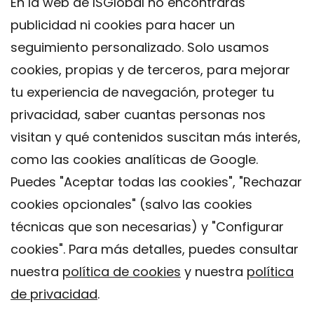
En la web de ISGlobal no encontrarás
publicidad ni cookies para hacer un
seguimiento personalizado. Solo usamos
cookies, propias y de terceros, para mejorar
tu experiencia de navegación, proteger tu
privacidad, saber cuantas personas nos
visitan y qué contenidos suscitan más interés,
como las cookies analíticas de Google.
Puedes "Aceptar todas las cookies", "Rechazar
cookies opcionales" (salvo las cookies
técnicas que son necesarias) y "Configurar
Contacto
cookies". Para más detalles, puedes consultar
Aviso legal
nuestra
política de cookies
y nuestra
política
Política de privacidad
de privacidad
.
Política de Cookies