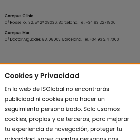
Campus Clínic
C/ Rosselló, 132, 5º 2ª 08036.
Barcelona.
Tel.
+34 93 227 1806
Campus Mar
C/ Doctor Aiguader, 88. 08003.
Barcelona.
Tel.
+34 93 214 7300
Cookies y Privacidad
En la web de ISGlobal no encontrarás
publicidad ni cookies para hacer un
seguimiento personalizado. Solo usamos
cookies, propias y de terceros, para mejorar
tu experiencia de navegación, proteger tu
privacidad, saber cuantas personas nos