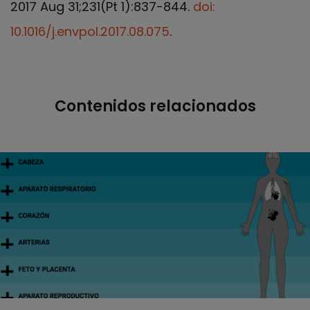
2017 Aug 31;231(Pt 1):837-844.
doi:
10.1016/j.envpol.2017.08.075
.
Contenidos relacionados