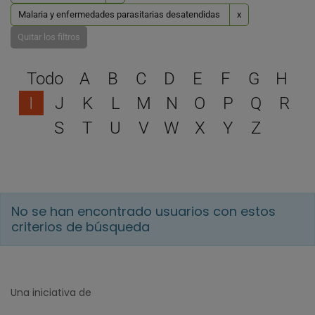
Malaria y enfermedades parasitarias desatendidas
x
Quitar los filtros
Selecciona una letra para 
Todo
A
B
C
D
E
F
G
H
I
J
K
L
M
N
O
P
Q
R
S
T
U
V
W
X
Y
Z
No se han encontrado usuarios con estos
criterios de búsqueda
Una iniciativa de