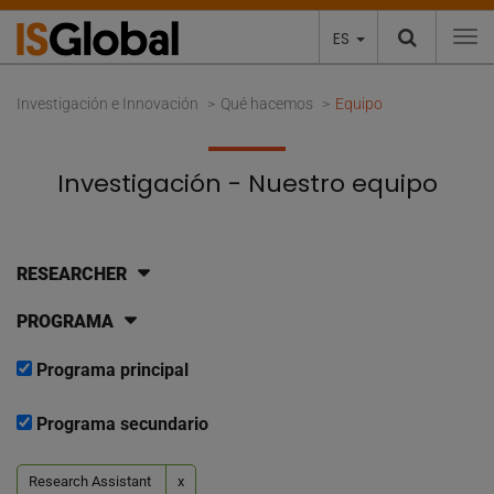
ES
To
Investigación e Innovación
Qué hacemos
Equipo
Investigación - Nuestro equipo
RESEARCHER
PROGRAMA
Programa principal
Programa secundario
Research Assistant
x