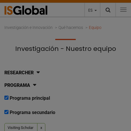
ES
To
Investigación e Innovación
Qué hacemos
Equipo
Investigación - Nuestro equipo
RESEARCHER
PROGRAMA
Programa principal
Programa secundario
Visiting Scholar
x