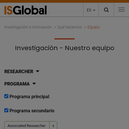
ES
To
Investigación e Innovación
Qué hacemos
Equipo
Investigación - Nuestro equipo
RESEARCHER
PROGRAMA
Programa principal
Programa secundario
Associated Researcher
x