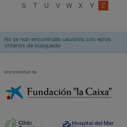
S
T
U
V
W
X
Y
Z
No se han encontrado usuarios con estos
criterios de búsqueda
Una iniciativa de