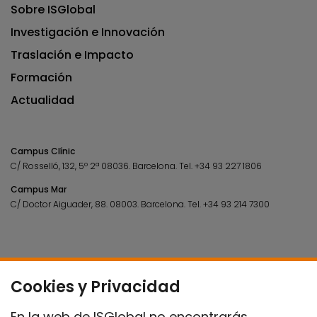
Sobre ISGlobal
Investigación e Innovación
Traslación e Impacto
Formación
Actualidad
Campus Clínic
C/ Rosselló, 132, 5º 2ª 08036.
Barcelona.
Tel.
+34 93 227 1806
Campus Mar
C/ Doctor Aiguader, 88. 08003.
Barcelona.
Tel.
+34 93 214 7300
Cookies y Privacidad
En la web de ISGlobal no encontrarás