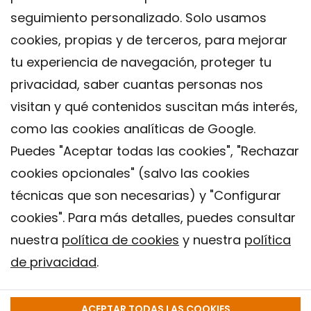
seguimiento personalizado. Solo usamos
cookies, propias y de terceros, para mejorar
tu experiencia de navegación, proteger tu
privacidad, saber cuantas personas nos
visitan y qué contenidos suscitan más interés,
como las cookies analíticas de Google.
Puedes "Aceptar todas las cookies", "Rechazar
cookies opcionales" (salvo las cookies
técnicas que son necesarias) y "Configurar
Contacto
cookies". Para más detalles, puedes consultar
Aviso legal
nuestra
política de cookies
y nuestra
política
Política de privacidad
de privacidad
.
Política de Cookies
Instituto de Salud Global de Barcelona (ISGlobal), 2018.
ACEPTAR TODAS LAS COOKIES