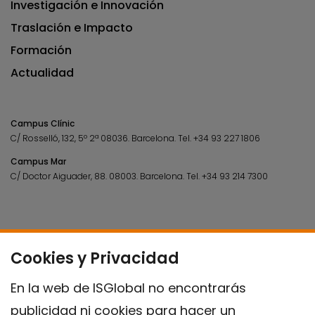
Investigación e Innovación
Traslación e Impacto
Formación
Actualidad
Campus Clínic
C/ Rosselló, 132, 5º 2ª 08036.
Barcelona.
Tel.
+34 93 227 1806
Campus Mar
C/ Doctor Aiguader, 88. 08003.
Barcelona.
Tel.
+34 93 214 7300
Cookies y Privacidad
En la web de ISGlobal no encontrarás
publicidad ni cookies para hacer un