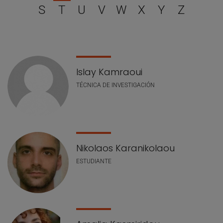
S
T
U
V
W
X
Y
Z
Lista de personal
Islay Kamraoui
TÉCNICA DE INVESTIGACIÓN
Nikolaos Karanikolaou
ESTUDIANTE