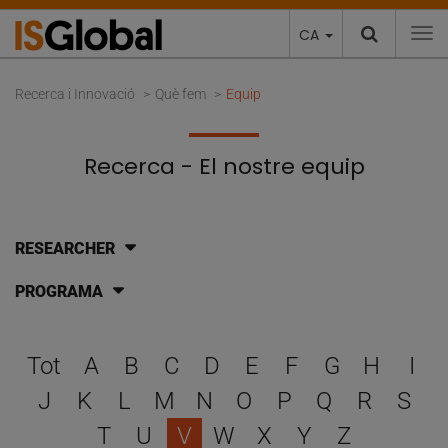
CA
To
Recerca i Innovació
Què fem
Equip
Recerca - El nostre equip
RESEARCHER
PROGRAMA
Escull una lletra per filtra
Tot
A
B
C
D
E
F
G
H
I
J
K
L
M
N
O
P
Q
R
S
T
U
V
W
X
Y
Z