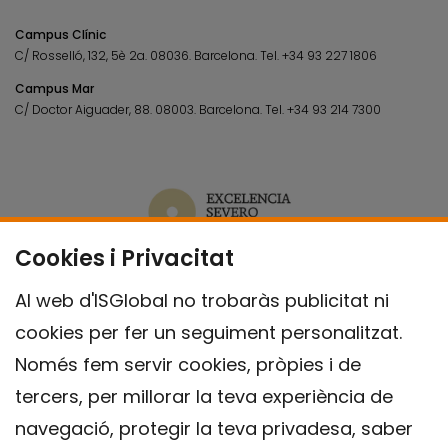
Campus Clínic
C/ Rosselló, 132, 5è 2a. 08036.
Barcelona.
Tel.
+34 93 227 1806
Campus Mar
C/ Doctor Aiguader, 88. 08003.
Barcelona.
Tel.
+34 93 214 7300
Cookies i Privacitat
Al web d'ISGlobal no trobaràs publicitat ni
cookies per fer un seguiment personalitzat.
Només fem servir cookies, pròpies i de
tercers, per millorar la teva experiència de
navegació, protegir la teva privadesa, saber