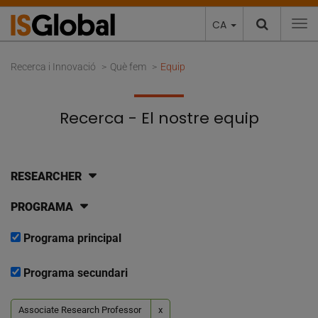
CA
To
Recerca i Innovació
Què fem
Equip
Recerca - El nostre equip
RESEARCHER
PROGRAMA
Programa principal
Programa secundari
Associate Research Professor
x