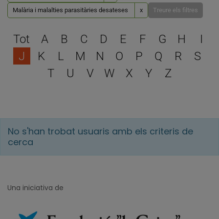
Malària i malalties parasitàries desateses
x
Treure els filtres
Escull una lletra per filtra
Tot
A
B
C
D
E
F
G
H
I
J
K
L
M
N
O
P
Q
R
S
T
U
V
W
X
Y
Z
No s'han trobat usuaris amb els criteris de
cerca
Una iniciativa de