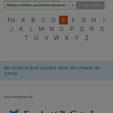
Malària i malalties parasitàries desateses
x
Treure els filtres
Escull una lletra per filtra
Tot
A
B
C
D
E
F
G
H
I
J
K
L
M
N
O
P
Q
R
S
T
U
V
W
X
Y
Z
No s'han trobat usuaris amb els criteris de
cerca
Una iniciativa de