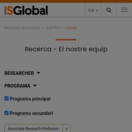
CA
To
Recerca i Innovació
Què fem
Equip
Recerca - El nostre equip
RESEARCHER
PROGRAMA
Programa principal
Programa secundari
Associate Research Professor
x