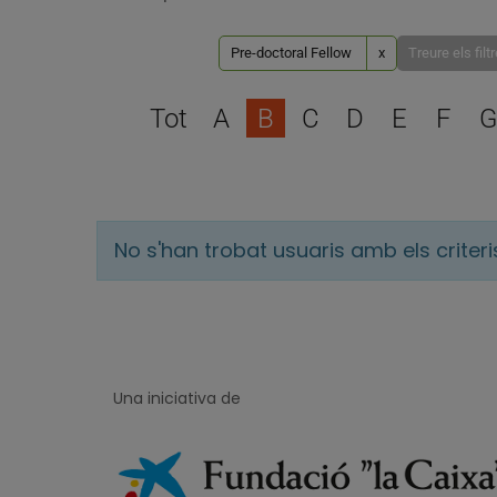
Pre-doctoral Fellow
x
Treure els filt
Tot
A
B
C
D
E
F
G
No s'han trobat usuaris amb els criter
Una iniciativa de