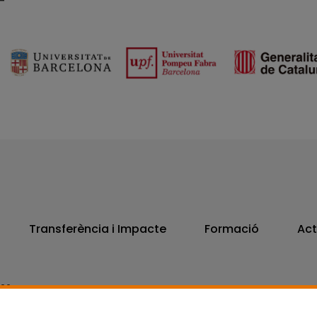
Transferència i Impacte
Formació
Act
806