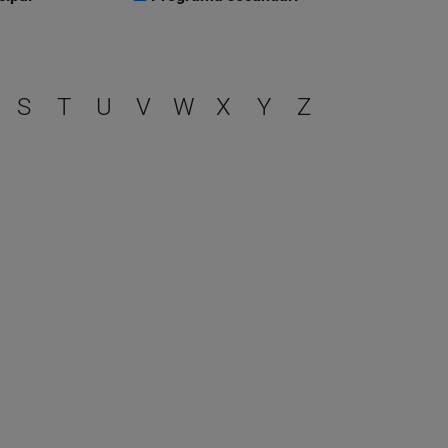
r
S
T
U
V
W
X
Y
Z