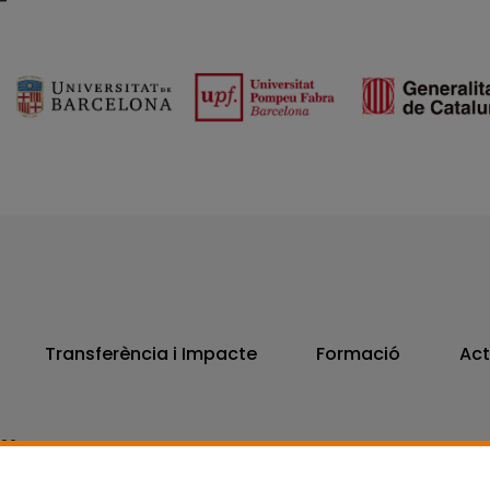
Transferència i Impacte
Formació
Act
806