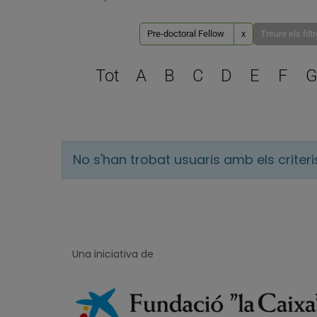
Pre-doctoral Fellow
x
Treure els filt
Tot
A
B
C
D
E
F
G
No s'han trobat usuaris amb els criter
Una iniciativa de