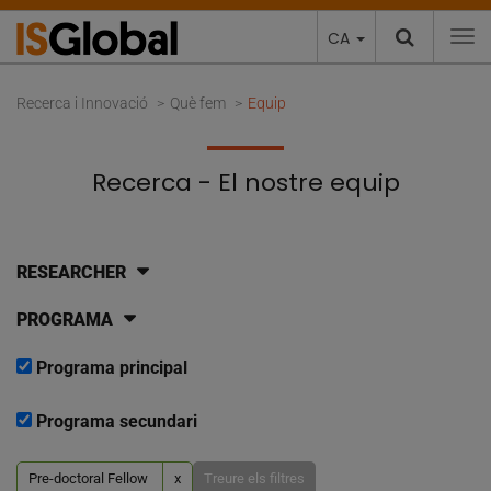
CA
To
Recerca i Innovació
Què fem
Equip
Recerca - El nostre equip
RESEARCHER
PROGRAMA
Programa principal
Programa secundari
Pre-doctoral Fellow
x
Treure els filtres