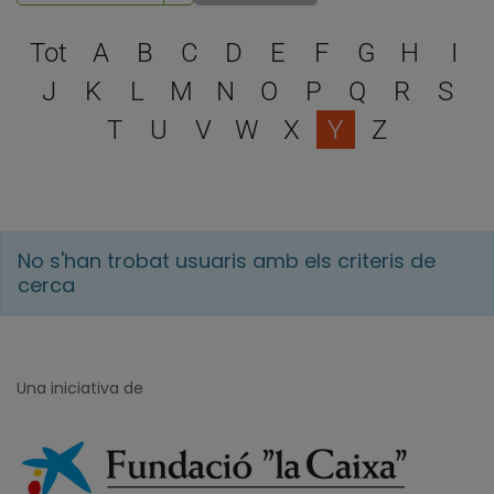
Escull una lletra per filtra
Tot
A
B
C
D
E
F
G
H
I
J
K
L
M
N
O
P
Q
R
S
T
U
V
W
X
Y
Z
No s'han trobat usuaris amb els criteris de
cerca
Una iniciativa de