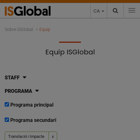
CA
To
Sobre ISGlobal
Equip
Equip ISGlobal
STAFF
PROGRAMA
Programa principal
Programa secundari
Translació i Impacte
x