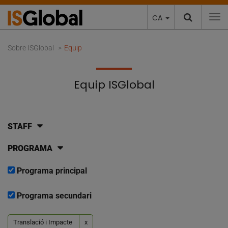
CA
To
Sobre ISGlobal
Equip
Equip ISGlobal
STAFF
PROGRAMA
Programa principal
Programa secundari
Translació i Impacte
x