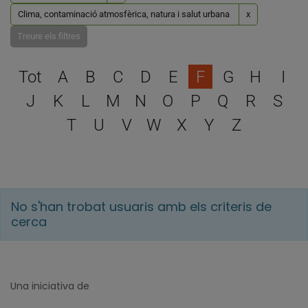
Clima, contaminació atmosfèrica, natura i salut urbana
x
Treure els filtres
Escull una lletra per filtra
Tot
A
B
C
D
E
F
G
H
I
J
K
L
M
N
O
P
Q
R
S
T
U
V
W
X
Y
Z
No s'han trobat usuaris amb els criteris de
cerca
Una iniciativa de