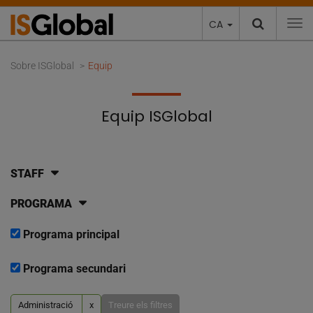
CA
To
Sobre ISGlobal
Equip
Equip ISGlobal
STAFF
PROGRAMA
Programa principal
Programa secundari
Administració
x
Treure els filtres