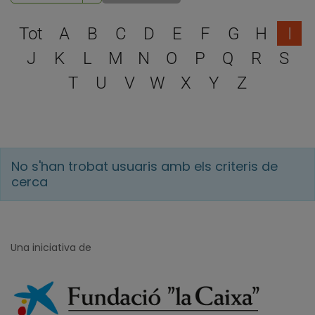
Escull una lletra per filtra
Tot
A
B
C
D
E
F
G
H
I
J
K
L
M
N
O
P
Q
R
S
T
U
V
W
X
Y
Z
No s'han trobat usuaris amb els criteris de
cerca
Una iniciativa de