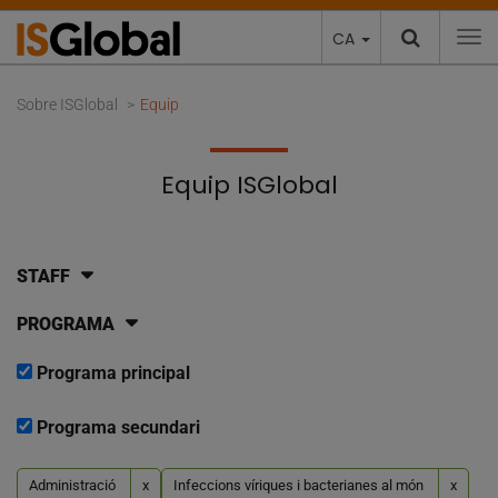
CA
To
Sobre ISGlobal
Equip
Equip ISGlobal
STAFF
PROGRAMA
Programa principal
Programa secundari
Administració
x
Infeccions víriques i bacterianes al món
x