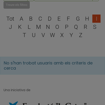
Treure els filtres
Escull una lletra per filtra
Tot
A
B
C
D
E
F
G
H
I
J
K
L
M
N
O
P
Q
R
S
T
U
V
W
X
Y
Z
No s'han trobat usuaris amb els criteris de
cerca
Una iniciativa de