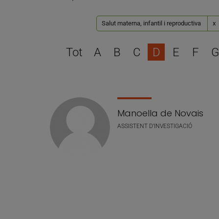
Salut materna, infantil i reproductiva
x
Tot
A
B
C
D
E
F
G
Llistat de personal
Manoella de Novais
ASSISTENT D'INVESTIGACIÓ