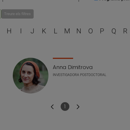
Treure els filtres
Escull una lletra per filtra
H
I
J
K
L
M
N
O
P
Q
R
Anna Dimitrova
INVESTIGADORA POSTDOCTORAL
1
Pàgina