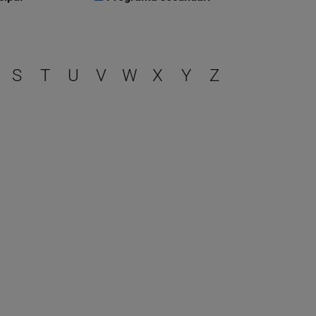
r
S
T
U
V
W
X
Y
Z