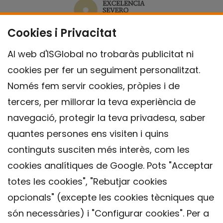
Cookies i Privacitat
Al web d'ISGlobal no trobaràs publicitat ni
cookies per fer un seguiment personalitzat.
Només fem servir cookies, pròpies i de
tercers, per millorar la teva experiència de
navegació, protegir la teva privadesa, saber
quantes persones ens visiten i quins
continguts susciten més interès, com les
cookies analítiques de Google. Pots "Acceptar
totes les cookies", "Rebutjar cookies
opcionals" (excepte les cookies tècniques que
Contacte
són necessàries) i "Configurar cookies". Per a
Avís legal