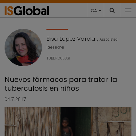
CA
To
Elisa López Varela
,
Associated
Researcher
TUBERCULOSI
Nuevos fármacos para tratar la
tuberculosis en niños
04.7.2017