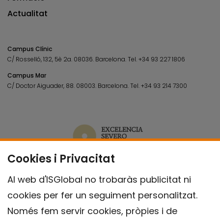
Actualitat
Campus Clínic
C/ Rosselló, 132, 5è 2a. 08036.
Barcelona.
Tel.
+34 93 227 1806
Campus Mar
C/ Doctor Aiguader, 88. 08003.
Barcelona.
Tel.
+34 93 214 7300
Cookies i Privacitat
Al web d'ISGlobal no trobaràs publicitat ni
cookies per fer un seguiment personalitzat.
Només fem servir cookies, pròpies i de