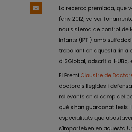
La recerca premiada, que v
Comparteix per email
l'any 2012, va ser fonamenta
nou sistema de control de 
infants (IPTi) amb sulfado
treballant en aquesta línia
d'ISGlobal, adscrit al HUBc, 
El Premi
Claustre de Doctors
doctorals llegides i defens
rellevants en el camp del c
què s'han guardonat tesis ll
especialitats que abastaven
s'imparteixen en aquesta Un