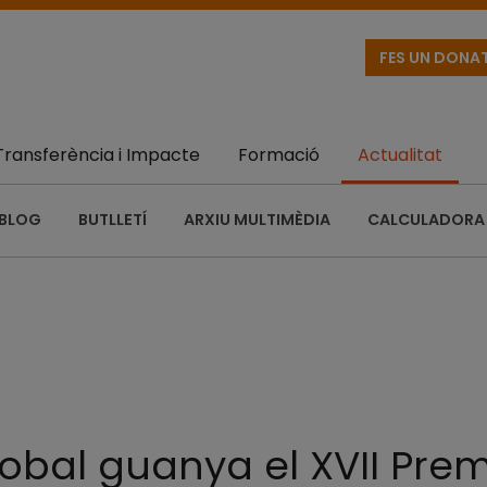
FES UN DONA
Transferència i Impacte
Formació
Actualitat
BLOG
BUTLLETÍ
ARXIU MULTIMÈDIA
CALCULADORA 
obal guanya el XVII Prem