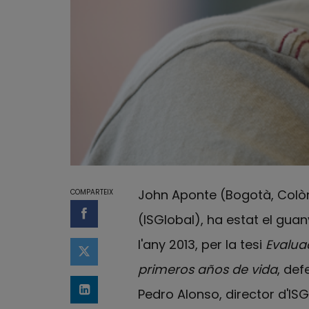
John Aponte (Bogotà, Colòmb
COMPARTEIX
(ISGlobal), ha estat el gua
Compartir a Facebook
l'any 2013, per la tesi
Evalua
Compartir a Twitter
primeros años de vida
, def
Pedro Alonso, director d'ISG
Comparteix a LinkedIn