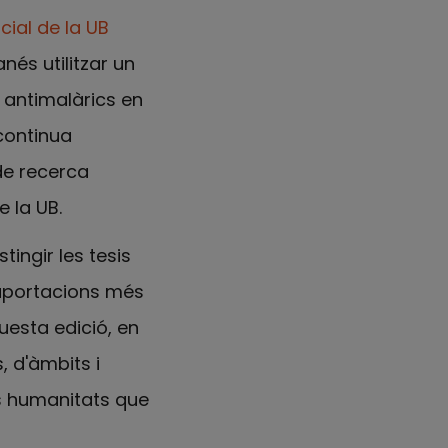
ial de la UB
nés utilitzar un
 antimalàrics en
continua
de recerca
e la UB.
tingir les tesis
 aportacions més
uesta edició, en
, d'àmbits i
es humanitats que