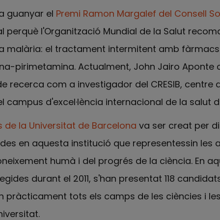
a guanyar el
Premi Ramon Margalef del Consell Soc
l perquè l'Organització Mundial de la Salut recoma
la malària: el tractament intermitent amb fàrmacs
xina-pirimetamina. Actualment, John Jairo Aponte 
 de recerca com a investigador del CRESIB, centre 
el campus d'excel·lència internacional de la salut d
 de la Universitat de Barcelona
va ser creat per dis
ades en aquesta institució que representessin les
oneixement humà i del progrés de la ciència. En aq
egides durant el 2011, s'han presentat 118 candidats
 pràcticament tots els camps de les ciències i l
iversitat.