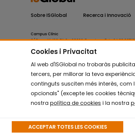
Sobre ISGlobal
Recerca i Innovació
Campus Clínic
C/ Rosselló, 132, 5è 2a. 08036.
Barcelona.
Tel.
+34 93 227 1
Cookies i Privacitat
Campus Mar
C/ Doctor Aiguader, 88. 08003.
Barcelona.
Tel.
+34 93 214 
Al web d'ISGlobal no trobaràs publicita
tercers, per millorar la teva experiènc
continguts susciten més interès, com l
opcionals" (excepte les cookies tècniq
nostra
política de cookies
i la nostra
p
ACCEPTAR TOTES LES COOKIES