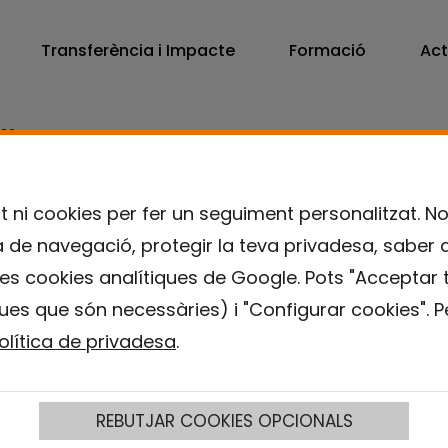
Transferència i Impacte
Formació
Act
806
7300
t ni cookies per fer un seguiment personalitzat. N
ia de navegació, protegir la teva privadesa, saber 
es cookies analítiques de Google. Pots "Acceptar t
ues que són necessàries) i "Configurar cookies". Pe
olítica de privadesa
.
REBUTJAR COOKIES OPCIONALS