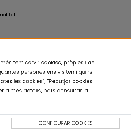
ualitat
omés fem servir cookies, pròpies i de
quantes persones ens visiten i quins
Contacte
otes les cookies", "Rebutjar cookies
r a més detalls, pots consultar la
Avís legal
Política de privacitat
Política de Cookies
Institut de Salut Global de Barcelona (ISGlobal), 2018.
CONFIGURAR COOKIES